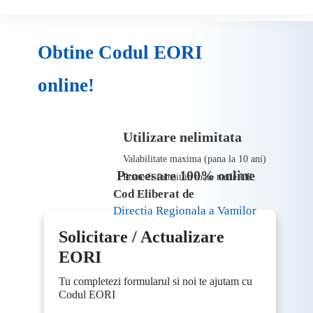
Obtine Codul EORI
online!
Utilizare nelimitata
Valabilitate maxima (pana la 10 ani)
Procesare 100% online
Poate fi folosit in toate tarile UE.
Cod Eliberat de
Directia Regionala a Vamilor
Solicitare / Actualizare
EORI
Tu completezi formularul si noi te ajutam cu
Codul EORI