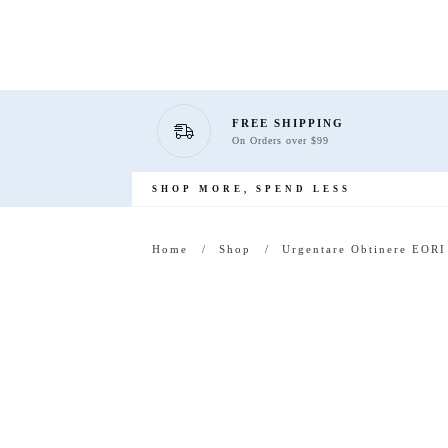
FREE SHIPPING
On Orders over $99
SHOP MORE, SPEND LESS
Home
/
Shop
/
Urgentare Obtinere EORI