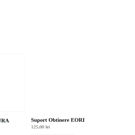
Suport Obtinere EORI
URA
125,00
lei