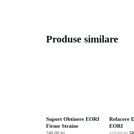
Produse similare
Suport Obtinere EORI
Refacere 
Firme Straine
EORI
240,00
lei
125,00
lei
Pr
5