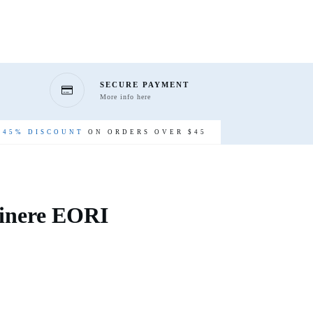
SECURE PAYMENT
More info here
-
45% DISCOUNT
ON ORDERS OVER $45
inere EORI