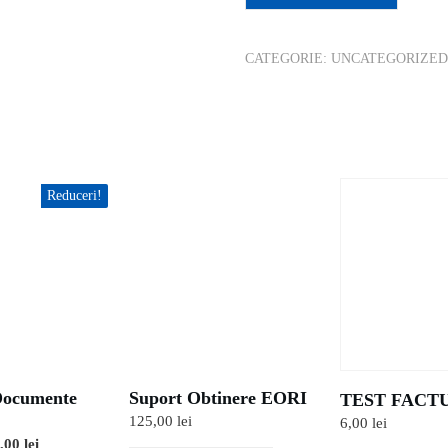
CATEGORIE:
UNCATEGORIZED
Reduceri!
Documente
Suport Obtinere EORI
TEST FACT
125,00
lei
6,00
lei
ețul
0,00
lei
Prețul