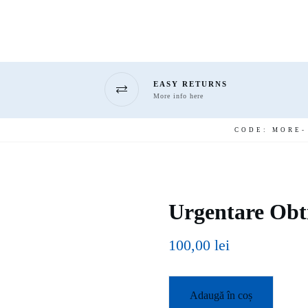
EASY RETURNS
More info here
CODE: MORE
Urgentare Obt
100,00
lei
Adaugă în coș